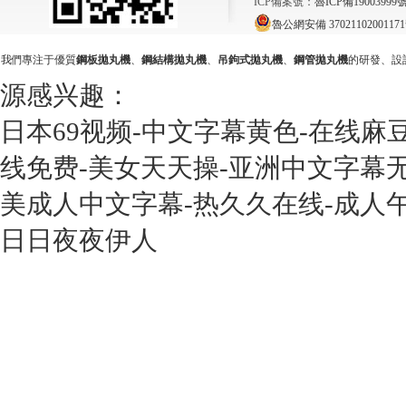
ICP備案號：
魯ICP備19003999號
魯公網安備 3702110200117
我們專注于優質
鋼板拋丸機
、
鋼結構拋丸機
、
吊鉤式拋丸機
、
鋼管拋丸機
的研發、設
源感兴趣：
日本69视频-中文字幕黄色-在线麻
线免费-美女天天操-亚洲中文字幕无
美成人中文字幕-热久久在线-成人
日日夜夜伊人