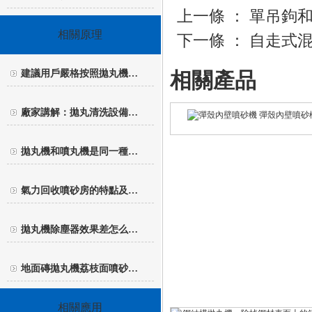
上一條 ：
單吊鉤
相關原理
下一條 ：
自走式
建議用戶嚴格按照拋丸機…
相關產品
廠家講解：拋丸清洗設備…
彈殼內壁噴砂
拋丸機和噴丸機是同一種…
氣力回收噴砂房的特點及…
拋丸機除塵器效果差怎么…
地面磚拋丸機荔枝面噴砂…
相關應用