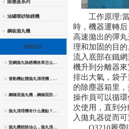
除塵器系列
工作原理
:
油罐噴砂除銹機
時，機器運轉后
鋼板拋丸機
高速拋出的彈丸
理和加固的目的
相關資訊
流入底部在鐵網
型鋼拋丸除銹機效果怎么…
機升到分離器來
排出大氣，袋子
發動機缸體拋丸清理機，…
的除塵器箱里，
鋼橋面拋丸機，鋼橋面防…
操作員可以循環
次使用，直到分
拋丸清理機有什么優點？…
入拋丸器從而可
Q3210
履帶
拋丸機能除油么，拋丸清…