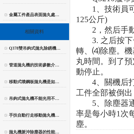
1
、技術員
金屬工件產品表面拋丸處…
125
公斤
)
2
，然后手
相關資料
3.
之后按下
Q378雙吊鉤式拋丸除銹機…
轉、⑷除塵。機
丸時間。到了預
管道拋丸機的技術參數介…
動停止。
4
、關機后
移動式噴鋼板拋丸機是如…
工件全部被倒出
吊鉤式拋丸機不能光用不…
5
、除塵器
率是每小時
1
次
手扶自動行走移動拋丸機…
塵。
拋丸機脈沖除塵器的性能…