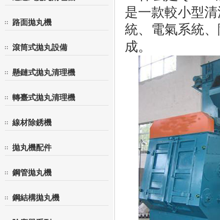
是一款較小型清
路面拋丸機
統、電氣系統、
成。
滾筒式拋丸設備
懸鏈式拋丸清理機
轉臺式拋丸清理機
線材除銹機
拋丸機配件
鋼管拋丸機
鋼結構拋丸機