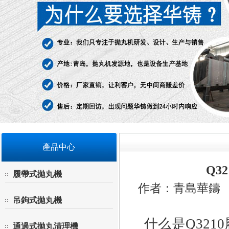
產品中心
Q3
履帶式拋丸機
作者：青島華鑄 來源
吊鉤式拋丸機
什么是
Q3210
通過式拋丸清理機