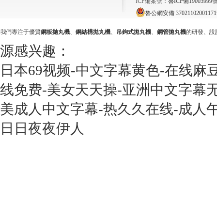
ICP備案號：
魯ICP備19003999號
魯公網安備 3702110200117
我們專注于優質
鋼板拋丸機
、
鋼結構拋丸機
、
吊鉤式拋丸機
、
鋼管拋丸機
的研發、設
源感兴趣：
日本69视频-中文字幕黄色-在线麻
线免费-美女天天操-亚洲中文字幕无
美成人中文字幕-热久久在线-成人
日日夜夜伊人