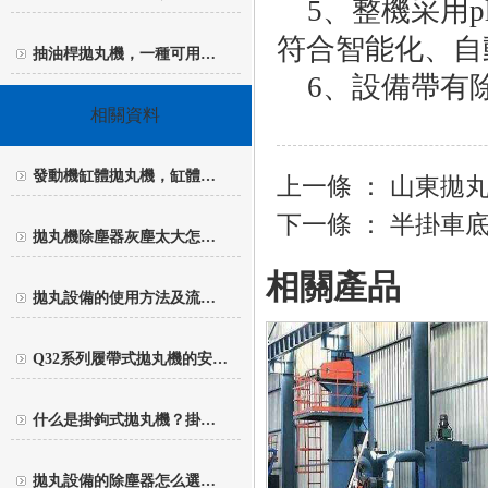
5、整機采用p
符合智能化、自
抽油桿拋丸機，一種可用…
6、設備帶有除
相關資料
發動機缸體拋丸機，缸體…
上一條 ：
山東拋
下一條 ：
半掛車底
拋丸機除塵器灰塵太大怎…
相關產品
拋丸設備的使用方法及流…
Q32系列履帶式拋丸機的安…
什么是掛鉤式拋丸機？掛…
拋丸設備的除塵器怎么選…