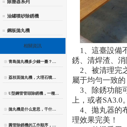
除塵器系列
油罐噴砂除銹機
鋼板拋丸機
相關資訊
1、這臺設備不
銹、清焊渣、消
青島拋丸機多少錢一臺？…
2、被清理完之
荔枝面拋丸機，大理石噴…
屬于均勻一致的
3、除銹功能可
U型鋼管管頭除銹機，一種…
上，或者SA3.0
4、拋丸器的布
拋丸機是什么意思，干什…
理效果完美！
圓管除銹機的工作順序，…