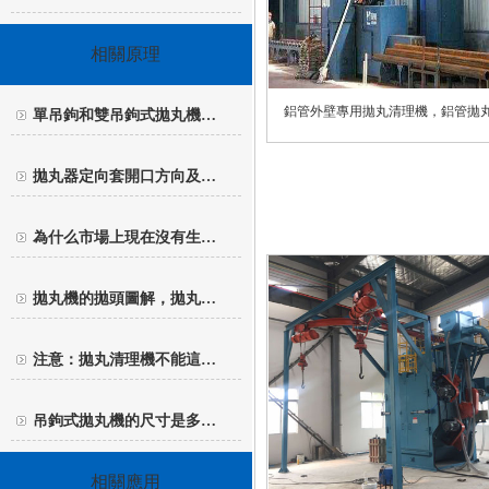
相關原理
鋁管外壁專用拋丸清理機，鋁管拋
單吊鉤和雙吊鉤式拋丸機…
拋丸器定向套開口方向及…
為什么市場上現在沒有生…
拋丸機的拋頭圖解，拋丸…
注意：拋丸清理機不能這…
吊鉤式拋丸機的尺寸是多…
相關應用