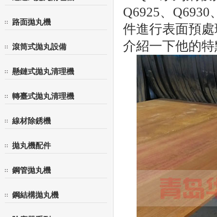
Q6925、Q6
路面拋丸機
件進行表面預處
介紹一下他的特
滾筒式拋丸設備
懸鏈式拋丸清理機
轉臺式拋丸清理機
線材除銹機
拋丸機配件
鋼管拋丸機
鋼結構拋丸機