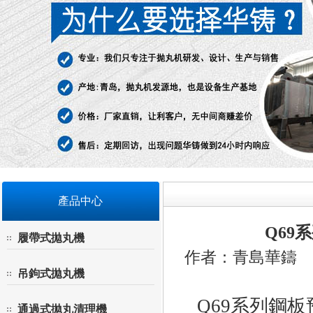
產品中心
Q69
履帶式拋丸機
作者：青島華鑄 來源
吊鉤式拋丸機
Q69系列鋼板
通過式拋丸清理機