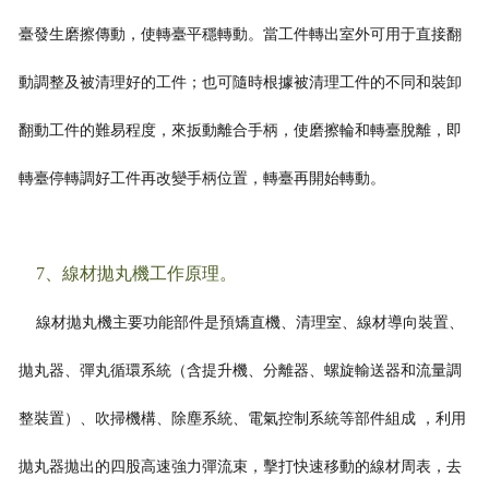
臺發生磨擦傳動，使轉臺平穩轉動。當工件轉出室外可用于直接翻
動調整及被清理好的工件；也可隨時根據被清理工件的不同和裝卸
翻動工件的難易程度，
來扳動離合手柄，使磨擦輪和轉臺脫離，即
轉臺停轉調好工件再改變手柄位置，轉臺再開始轉動。
7、線材拋丸機工作原理。
線材拋丸機主要功能部件是預矯直機、清理室、線材導向裝置、
拋丸器、彈丸循環系統（含提升機、分離器、螺旋輸送器和流量調
整裝置）、吹掃機構、除塵系統、電氣控制系統等部件組成 ，利用
拋丸器拋出的四股高速
強力彈流束，擊打快速移動的線材周表，去