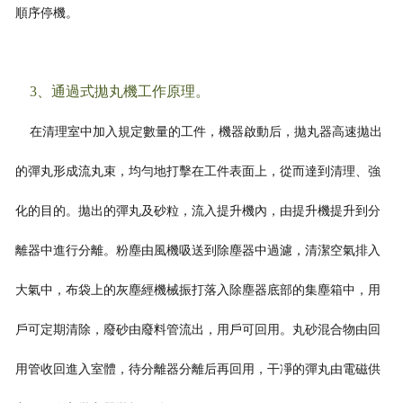
順序停機。
3、通過式拋丸機工作原理。
在清理室中加入規定數量的工件，機器啟動后，拋丸器高速拋出
的彈丸形成流丸束，均勻地打擊在工件表面上，從而達到清理、強
化的目的。拋出的彈丸及砂粒，流入提升機內，由提升機提升到分
離器中進行分離。粉塵
由風機吸送到除塵器中過濾，清潔空氣排入
大氣中，布袋上的灰塵經機械振打落入除塵器底部的集塵箱中，用
戶可定期清除，廢砂由廢料管流出，用戶可回用。丸砂混合物由回
用管收回進入室體，待分離器分離后再回用，干
凈的彈丸由電磁供