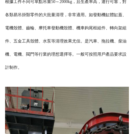
根據工件不同可單點吊重50～2000kg，且生產率高，運行可靠，對
各類易吊掛類零件的大批量清理，非常適用。如發
動機缸體缸蓋、
電機殼體、齒輪、摩托車發動機殼體、機車鉤尾框組件、轉向架組
件、五金工具殼體、水泵等清理效果尤佳。是汽車、拖拉機、柴油
機、電機、閥門等行業的理想選擇等。一般可按照用戶產品要求設
計制作。