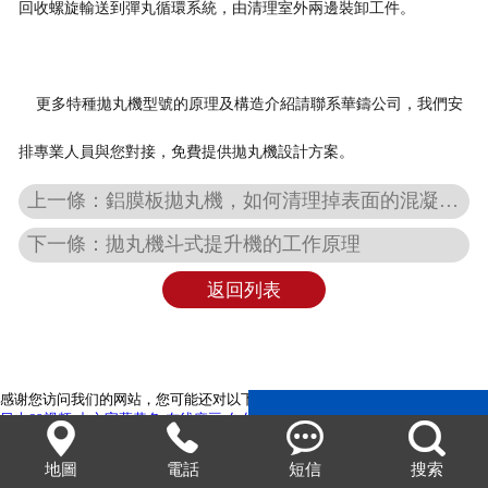
回收螺旋輸送到彈丸循環系統，由清理室外兩邊裝卸工件。
更多特種拋丸機型號的原理及構造介紹請聯系華鑄公司，我們安
排專業人員與您對接，免費提供拋丸機設計方案。
上一條：鋁膜板拋丸機，如何清理掉表面的混凝土水泥翻新恢復原貌！
下一條：拋丸機斗式提升機的工作原理
返回列表
感谢您访问我们的网站，您可能还对以下资源感兴趣：
日本69视频-中文字幕黄色-在线麻豆-久久成人综合-亚洲成人精品视频-国产在




线免费-美女天天操-亚洲中文字幕无码爆乳av-午夜色片-少妇愉情理伦三级-欧
美成人中文字幕-热久久在线-成人午夜免费在线观看-午夜视频在线观看网站-日
地圖
電話
短信
搜索
日夜夜伊人