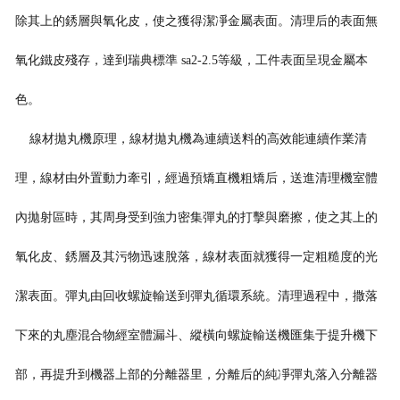
除其上的銹層與氧化皮，使之獲得潔凈金屬表面。清理后的表面無
氧化鐵皮殘存，達到瑞典標準 sa2-2.5等級，工件表面呈現金屬本
色。
線材拋丸機原理，線材拋丸機為連續送料的高效能連續作業清
理，線材由外置動力牽引，經過預矯直機粗矯后，送進清理機室體
內拋射區時，其周身受到強力密集彈丸的打擊與磨擦，使之其上的
氧化皮、銹層及其污物迅
速脫落，線材表面就獲得一定粗糙度的光
潔表面。彈丸由回收螺旋輸送到彈丸循環系統。清理過程中，撒落
下來的丸塵混合物經室體漏斗、縱橫向螺旋輸送機匯集于提升機下
部，再提升到機器上部的分離器里，分離后的純凈
彈丸落入分離器