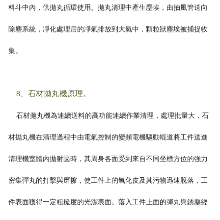
料斗中內，供拋丸循環使用。拋丸清理中產生塵埃，由抽風管送向
除塵系統，凈化處理后的凈氣排放到大氣中，顆粒狀塵埃被捕捉收
集。
8、石材拋丸機原理。
石材拋丸機為連續送料的高功能連續作業清理，處理批量大，石
材拋丸機在清理過程中由電氣控制的變頻電機驅動輥道將工件送進
清理機室體內拋射區時，其周身各面受到來自不同坐標方位的強力
密集彈丸的打擊與磨擦
，使工件上的氧化皮及其污物迅速脫落，工
件表面獲得一定粗糙度的光潔表面。落入工件上面的彈丸與銹塵經