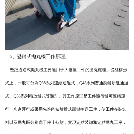
5、懸鏈式拋丸機工作原理。
懸鏈通過式拋丸機主要適用于大批量工件的拋丸處理。從結構形
式上，一般可分為Q38系列連續通過式，Q48系列普通懸鏈步進通過
式、Q58系列積放鏈式等類別。其工作原理是工件隨吊鏈可連續運
行、步進運行或采用先進
的積放推式懸鏈輸送工件，使工件在裝卸
料以及拋丸區分別處于停止狀態，實現定點裝卸和定點拋丸工序，