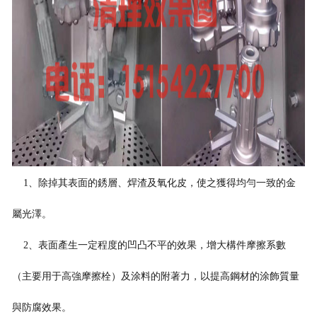
1、除掉其表面的銹層、焊渣及氧化皮，使之獲得均勻一致的金
屬光澤。
2、表面產生一定程度的凹凸不平的效果，增大構件摩擦系數
（主要用于高強摩擦栓）及涂料的附著力，以提高鋼材的涂飾質量
與防腐效果。