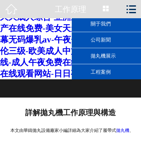
日本69视频-中文字幕黄色-在线麻豆-



工作原理
首頁

久久成人综合-亚洲成人精品视频-国
關于我們
产在线免费-美女天天操-亚洲中文字
幕无码爆乳av-午夜色片-少妇愉情理
公司新聞
伦三级-欧美成人中文字幕-热久久在
拋丸機展示
线-成人午夜免费在线观看-午夜视频
在线观看网站-日日夜夜伊人
工程案例
工作原理
技術資料
詳解拋丸機工作原理與構造
應用領域
本文由華鑄拋丸設備廠家小編詳細為大家介紹了履帶式
拋丸機
、
聯系我們