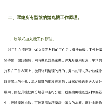
二、匯總所有型號的拋丸機工作原理。
1、履帶式拋丸機工作原理。
將工件在清理室中加入劃定數目的工件后，機器啟動，工件被滾
筒帶動，開始翻轉，同時拋丸器高速拋出彈丸形成扇形束，平均的
打擊在工件表面上，從而達到清理的目的，拋出的彈丸及砂粒經橡
膠履帶上的小孔，流入
底部的鋼板網過篩，經螺旋輸送器送入提升
機內，由提升機提到分離器中進行分離，粉塵由風機吸送到除塵器
中，經除塵器排除，可按期清除積塵箱中落入的灰塵。廢砂由廢物