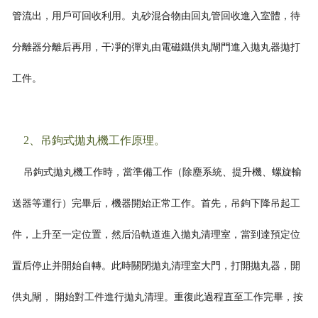
管流出，用戶可回收利用。丸砂混合物由回丸管
回收進入室體，待
分離器分離后再用，干凈的彈丸由電磁鐵供丸閘門進入拋丸器拋打
工件。
2、吊鉤式拋丸機工作原理。
吊鉤式拋丸機工作時，當準備工作（除塵系統、提升機、螺旋輸
送器等運行）完畢后，機器開始正常工作。首先，吊鉤下降吊起工
件，上升至一定位置，然后沿軌道進入拋丸清理室，當到達預定位
置后停止并開始自轉。
此時關閉拋丸清理室大門，打開拋丸器，開
供丸閘， 開始對工件進行拋丸清理。重復此過程直至工作完畢，按