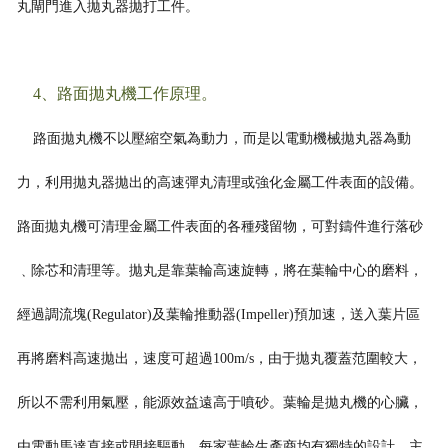
丸閘門進入拋丸器拋打工件。
4、路面拋丸機工作原理。
路面拋丸機不以壓縮空氣為動力，而是以電動機械拋丸器為動
力，利用拋丸器拋出的高速彈丸清理或強化金屬工件表面的設備。
路面拋丸機可清理金屬工件表面的各種殘留物，可對鑄件進行落砂
﹑除芯和清理等。拋丸是
靠葉輪高速旋轉，將在葉輪中心的磨料，
經過調流塊(Regulator)及葉輪推動器(Impeller)預加速，送入葉片區
再將磨料高速拋出，速度可超過100m/s，由于拋丸覆蓋范圍較大，
所以不需利用氣壓，能源效益遠高于噴砂。葉輪
是拋丸機的心臟，
由電動馬達直接或間接驅動，每家葉輪生產商均有獨特的設計，主