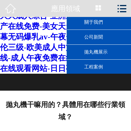
日本69视频-中文字幕黄色-在线麻豆-



應用領域
首頁

久久成人综合-亚洲成人精品视频-国
關于我們
产在线免费-美女天天操-亚洲中文字
幕无码爆乳av-午夜色片-少妇愉情理
公司新聞
伦三级-欧美成人中文字幕-热久久在
拋丸機展示
线-成人午夜免费在线观看-午夜视频
在线观看网站-日日夜夜伊人
工程案例
工作原理
技術資料
拋丸機干嘛用的？具體用在哪些行業領
應用領域
域？
聯系我們