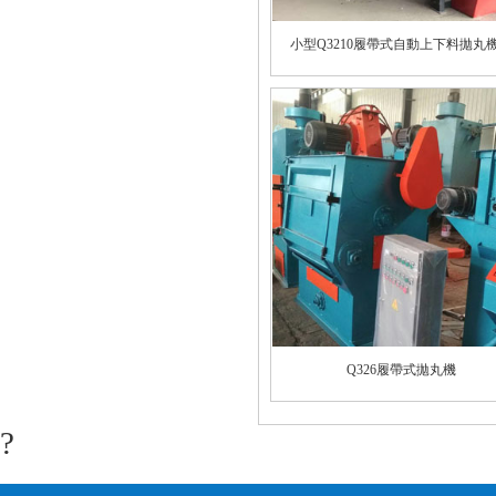
小型Q3210履帶式自動上下料拋丸
Q326履帶式拋丸機
?