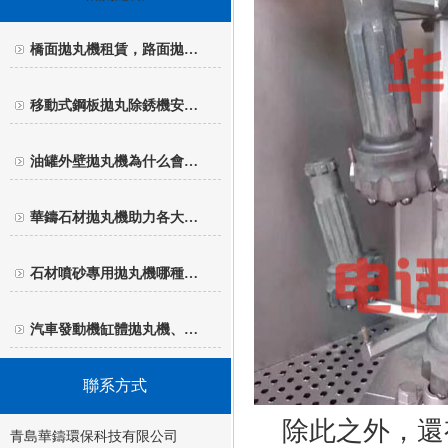
橋面拋丸機租賃，路面拋…
移動式鋼板拋丸除銹機安…
油罐外壁拋丸機為什么會…
華鑄石材拋丸機助力各大…
石材噴砂專用拋丸機哪種…
汽車發動機缸體拋丸機、…
聯系方式
除此之外，還
青島華鑄環保科技有限公司