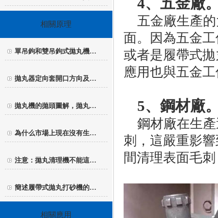
4、五金廠
五金廠生產的
相關原理
面。因為五金工
單吊鉤和雙吊鉤式拋丸機…
或者是履帶式拋
應用也與五金工
拋丸器定向套開口方向及…
5、鋼材廠
拋丸機的拋頭圖解，拋丸…
鋼材廠在生產
為什么市場上現在沒有生…
刺，這嚴重影響
間清理表面毛刺
注意：拋丸清理機不能這…
簡述履帶式拋丸打砂機的…
相關應用