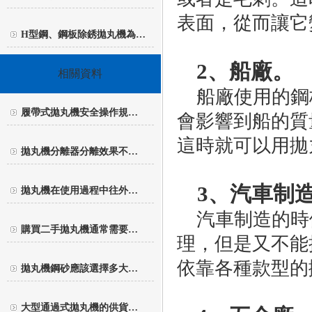
表面，從而讓它
H型鋼、鋼板除銹拋丸機為…
2、船廠。
相關資料
船廠使用的鋼
履帶式拋丸機安全操作規…
會影響到船的質
這時就可以用拋
拋丸機分離器分離效果不…
3、汽車制
拋丸機在使用過程中往外…
汽車制造的時
購買二手拋丸機通常需要…
理，但是又不能
依靠各種款型的
拋丸機鋼砂應該選擇多大…
大型通過式拋丸機的供貨…