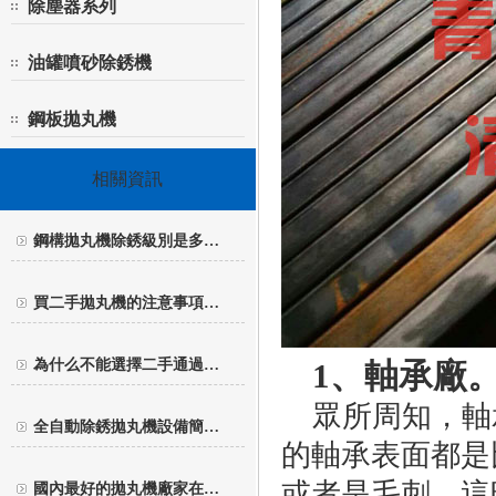
除塵器系列
油罐噴砂除銹機
鋼板拋丸機
相關資訊
鋼構拋丸機除銹級別是多…
買二手拋丸機的注意事項…
為什么不能選擇二手通過…
1、軸承廠
眾所周知，軸
全自動除銹拋丸機設備簡…
的軸承表面都是
或者是毛刺。這
國內最好的拋丸機廠家在…