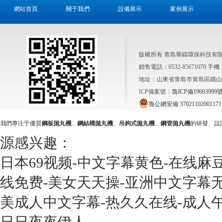
網站首頁
關于我們
設備展示
案例展示
版權所有 青島華鑄環保科技有
銷售電話：0532-85671070 手機：15
地址：山東省青島市黃島區鐵山
ICP備案號：
魯ICP備19003999號
魯公網安備 3702110200117
我們專注于優質
鋼板拋丸機
、
鋼結構拋丸機
、
吊鉤式拋丸機
、
鋼管拋丸機
的研發、設
源感兴趣：
日本69视频-中文字幕黄色-在线麻
线免费-美女天天操-亚洲中文字幕无
美成人中文字幕-热久久在线-成人