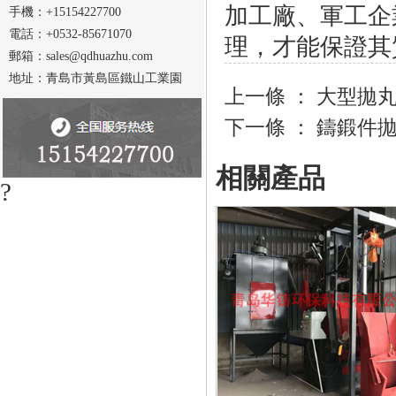
加工廠、軍工企
手機：+15154227700
電話：+0532-85671070
理，才能保證其
郵箱：sales@qdhuazhu.com
地址：青島市黃島區鐵山工業園
上一條 ：
大型拋
下一條 ：
鑄鍛件
相關產品
?