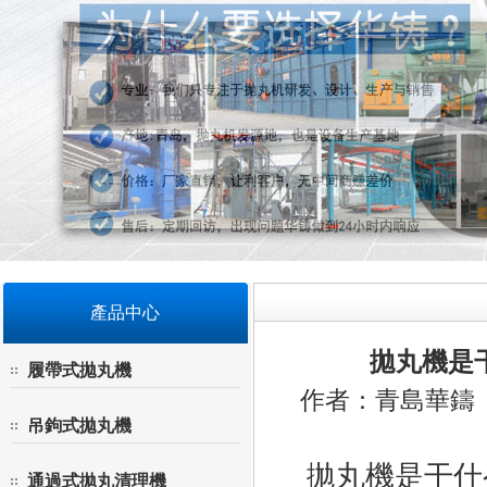
產品中心
拋丸機是
履帶式拋丸機
作者：青島華鑄 來
吊鉤式拋丸機
拋丸機是干什
通過式拋丸清理機