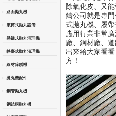
除氧化皮、又能
路面拋丸機
鑄公司就是專門
式拋丸機、履帶
滾筒式拋丸設備
應用行業非常廣
懸鏈式拋丸清理機
廠、鋼材廠、道
出來給大家看看
轉臺式拋丸清理機
方！
線材除銹機
拋丸機配件
鋼管拋丸機
鋼結構拋丸機